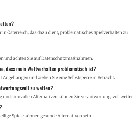
wetten?
er in Österreich, das dazu dient, problematisches Spielverhalten zu
?
ngen und achten Sie auf Datenschutzmaßnahmen.
abe, dass mein Wettverhalten problematisch ist?
it Angehörigen und ziehen Sie eine Selbstsperre in Betracht.
antwortungsvoll zu wetten?
ng und sinnvollen Alternativen können Sie verantwortungsvoll wette
n?
ellige Spiele können gesunde Alternativen sein.