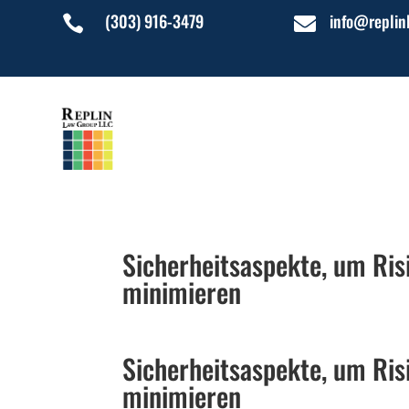
(303) 916-3479
info@repli


Sicherheitsaspekte, um Ris
minimieren
Sicherheitsaspekte, um Ris
minimieren