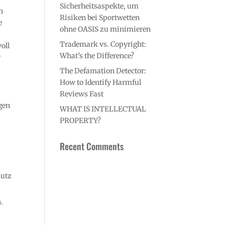
Sicherheitsaspekte, um
n
Risiken bei Sportwetten
e
ohne OASIS zu minimieren
Trademark vs. Copyright:
oll
What’s the Difference?
r
The Defamation Detector:
How to Identify Harmful
Reviews Fast
ügen
WHAT IS INTELLECTUAL
PROPERTY?
Recent Comments
hutz
.