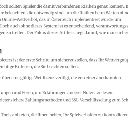
jedoch sollten Spieler die damit verbundenen Risiken genau kennen. I
kte beleuchten, die notwendig sind, um die Risiken beim Wetten ohn
 Online-Wettverbot, das in Österreich implementiert wurde, um
 Doch auch ohne dieses System ist es entscheidend, verantwortungsv
n zu treffen. Der Fokus dieses Artikels liegt darauf, wie man siche
n
ters ist der erste Schritt, um sicherzustellen, dass Ihr Wettvergn
ichtige Kriterien, die Sie beachten sollten.
er über eine gültige Wettlizenz verfügt, die von einer anerkannten
tungen und Foren, um Erfahrungen anderer Nutzer zu lesen.
nbieter sichere Zahlungsmethoden und SSL-Verschlüsselung zum Sc
 Tools anbieten, die Ihnen helfen, Ihr Spielverhalten zu kontrollieren