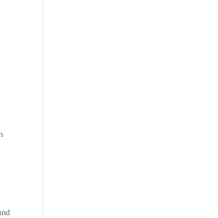
n
 und